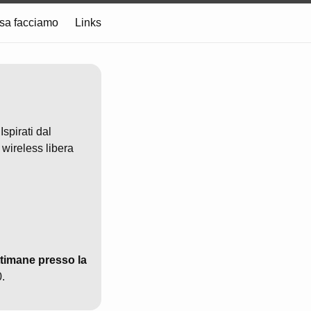
sa facciamo
Links
spirati dal
 wireless libera
ttimane presso la
0.