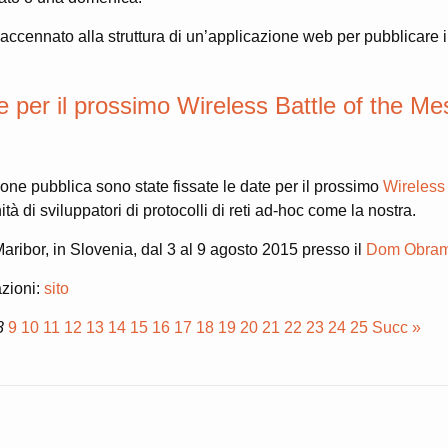
cennato alla struttura di un’applicazione web per pubblicare i s
e per il prossimo Wireless Battle of the Me
ne pubblica sono state fissate le date per il prossimo
Wireless 
tà di sviluppatori di protocolli di reti ad-hoc come la nostra.
 Maribor, in Slovenia, dal 3 al 9 agosto 2015 presso il
Dom Obram
azioni:
sito
8
9
10
11
12
13
14
15
16
17
18
19
20
21
22
23
24
25
Succ »