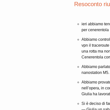
Resoconto riu
ieri abbiamo ten
per cenerentola
Abbiamo control
vpn il tracerout
una rotta ma non
Cenerentola com
Abbiamo parlato
nanostation M5.
Abbiamo provato 
nell’opera, in co
Giulia ha lavora
Si è deciso di f
— Giulia un sab