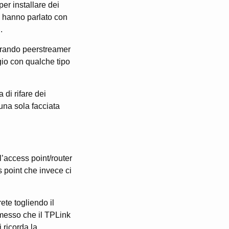
er installare dei
Ne hanno parlato con
.
vorando peerstreamer
gio con qualche tipo
 di rifare dei
una sola facciata
l’access point/router
 point che invece ci
te togliendo il
messo che il TPLink
 ricorda la