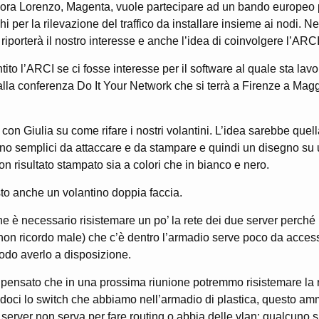
vora Lorenzo, Magenta, vuole partecipare ad un bando europeo p
i per la rilevazione del traffico da installare insieme ai nodi. 
riporterà il nostro interesse e anche l’idea di coinvolgere l’ARCI
ito l’ARCI se ci fosse interesse per il software al quale sta la
alla conferenza Do It Your Network che si terrà a Firenze a Mag
on Giulia su come rifare i nostri volantini. L’idea sarebbe quella
ano semplici da attaccare e da stampare e quindi un disegno su 
n risultato stampato sia a colori che in bianco e nero.
to anche un volantino doppia faccia.
e è necessario risistemare un po’ la rete dei due server perché 
on ricordo male) che c’è dentro l’armadio serve poco da access
odo averlo a disposizione.
ensato che in una prossima riunione potremmo risistemare la re
doci lo switch che abbiamo nell’armadio di plastica, questo am
 server non serva per fare routing o abbia delle vlan: qualcuno si