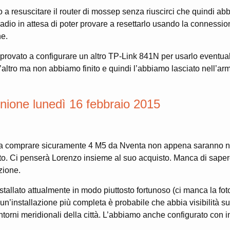
a resuscitare il router di mossep senza riuscirci che quindi a
madio in attesa di poter provare a resettarlo usando la connessio
ne.
rovato a configurare un altro TP-Link 841N per usarlo eventu
l’altro ma non abbiamo finito e quindi l’abbiamo lasciato nell’ar
nione lunedì 16 febbraio 2015
i a comprare sicuramente 4 M5 da Nventa non appena saranno
sito. Ci penserà Lorenzo insieme al suo acquisto. Manca di sape
zione.
nstallato attualmente in modo piuttosto fortunoso (ci manca la fot
un’installazione più completa è probabile che abbia visibilità s
intorni meridionali della città. L’abbiamo anche configurato con 