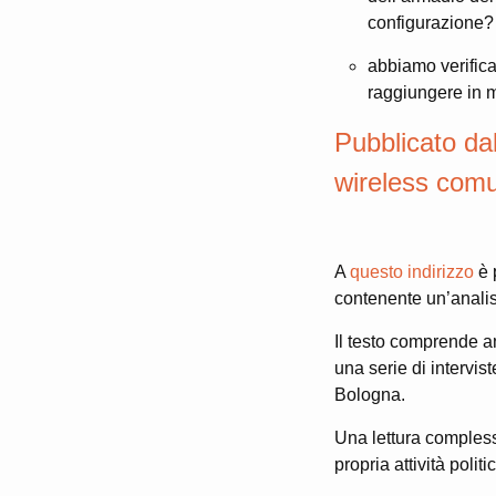
configurazione?
abbiamo verifica
raggiungere in mo
Pubblicato dal
wireless comu
A
questo indirizzo
è 
contenente un’analisi
Il testo comprende an
una serie di intervis
Bologna.
Una lettura compless
propria attività politi