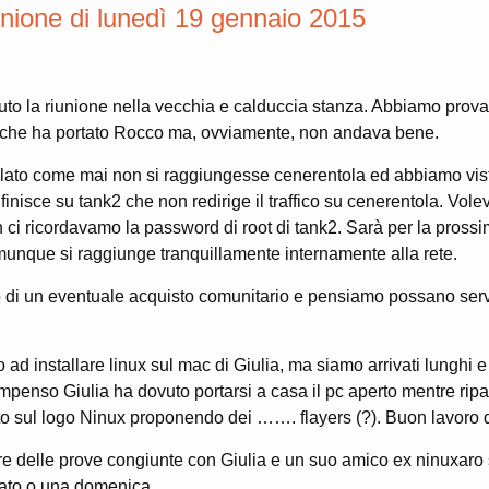
nione di lunedì 19 gennaio 2015
uto la riunione nella vecchia e calduccia stanza. Abbiamo prov
 che ha portato Rocco ma, ovviamente, non andava bene.
lato come mai non si raggiungesse cenerentola ed abbiamo vist
e finisce su tank2 che non redirige il traffico su cenerentola. V
 ci ricordavamo la password di root di tank2. Sarà per la prossi
unque si raggiunge tranquillamente internamente alla rete.
 di un eventuale acquisto comunitario e pensiamo possano servi
ad installare linux sul mac di Giulia, ma siamo arrivati lunghi e
mpenso Giulia ha dovuto portarsi a casa il pc aperto mentre ripart
to sul logo Ninux proponendo dei ……. flayers (?). Buon lavoro di
are delle prove congiunte con Giulia e un suo amico ex ninuxaro s
ato o una domenica.