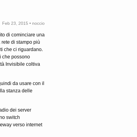
Feb 23, 2015 • noccio
ito di cominciare una
a rete di stampo più
i che ci riguardano.
ni che possono
 Invisibile coltiva
uindi da usare con il
la stanza delle
adio dei server
uno switch
teway verso internet