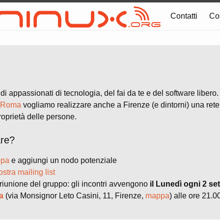
Contatti
Co
 appassionati di tecnologia, del fai da te e del software libero. I
i Roma
vogliamo realizzare anche a Firenze (e dintorni) una rete
roprietà delle persone.
are?
pa
e aggiungi un nodo potenziale
ostra mailing list
riunione del gruppo: gli incontri avvengono
il Lunedì ogni 2 se
la
(via Monsignor Leto Casini, 11, Firenze,
mappa
) alle ore 21.0