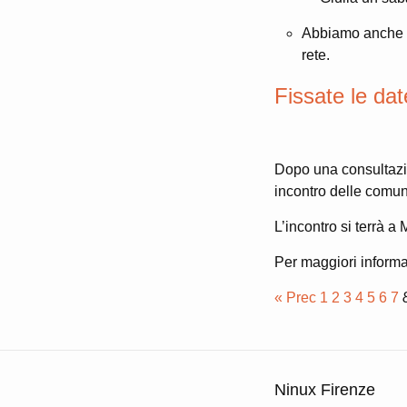
Abbiamo anche ac
rete.
Fissate le dat
Dopo una consultazio
incontro delle comuni
L’incontro si terrà a
Per maggiori inform
« Prec
1
2
3
4
5
6
7
Ninux Firenze