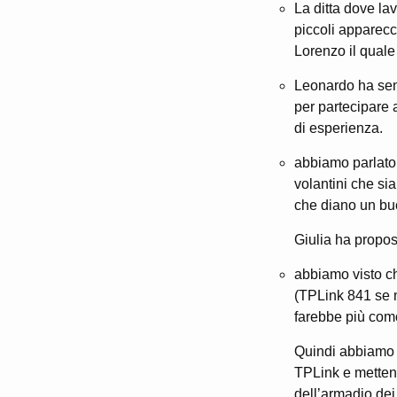
La ditta dove la
piccoli apparecch
Lorenzo il quale 
Leonardo ha sent
per partecipare 
di esperienza.
abbiamo parlato c
volantini che si
che diano un buo
Giulia ha propos
abbiamo visto ch
(TPLink 841 se n
farebbe più com
Quindi abbiamo p
TPLink e metten
dell’armadio dei