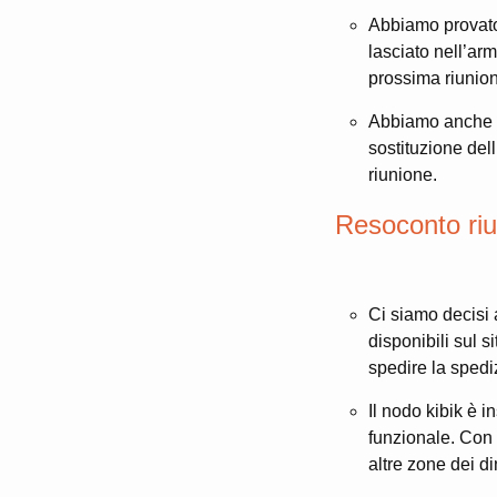
Abbiamo provato 
lasciato nell’ar
prossima riunio
Abbiamo anche p
sostituzione del
riunione.
Resoconto riu
Ci siamo decis
disponibili sul 
spedire la spedi
Il nodo kibik è i
funzionale. Con 
altre zone dei d