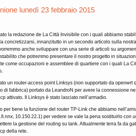
nione lunedì 23 febbraio 2015
to la redazione de La Città Invisibile con i quali abbiamo stabil
a concretizzarsi, innanzitutto in un secondo articolo sulla nostr
vorremmo anche sviluppare con una serie di articoli su argoment
abilito che potremmo presentare il nostro progetto in situazio
te come occupazioni e assemblee di quartiere con i quali La Città
o.
o un router-access point Linksys (non supportato da openwrt q
o di fabbrica) portato da LeandroN per avere la connessione nel
hcp attivato. Il Linksys è stato lasciato nell’armadio.
 per bene la funzione del router TP-Link che abbiamo nell’arm
2.fi.nnx, 10.150.22.1) per vedere se vale la pena sostituirlo con 
ere la gestione del routing su tank. Attualmente terra fa da ga
cp della rete.