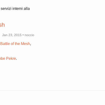
ervizi interni alla
sh
Jan 23, 2015 • noccio
Battle of the Mesh
,
be Pekre
.