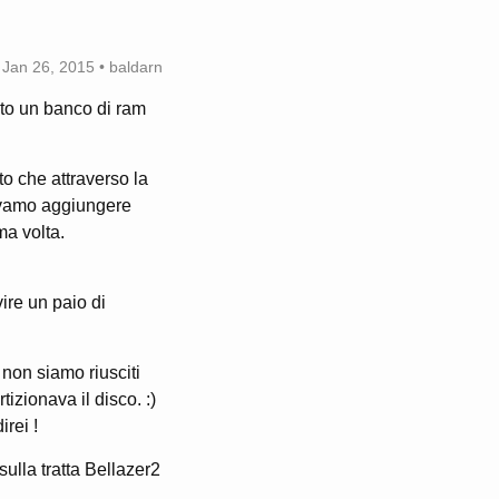
Jan 26, 2015 • baldarn
ato un banco di ram
o che attraverso la
olevamo aggiungere
ma volta.
re un paio di
 non siamo riusciti
izionava il disco. :)
rei !
ulla tratta Bellazer2