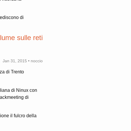
pediscono di
lume sulle reti
Jan 31, 2015 • noccio
za di Trento
aliana di Ninux con
 hackmeeting di
ne il fulcro della