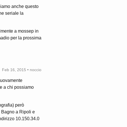
bbiamo anche questo
ne seriale la
almente a mossep in
madio per la prossima
Feb 16, 2015 • noccio
 nuovamente
re a chi possiamo
ografia) però
u Bagno a Ripoli e
indirizzo 10.150.34.0