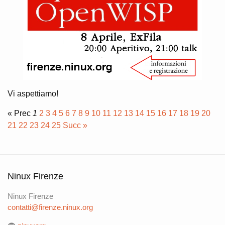
Vi aspettiamo!
« Prec
1
2
3
4
5
6
7
8
9
10
11
12
13
14
15
16
17
18
19
20
21
22
23
24
25
Succ »
Ninux Firenze
Ninux Firenze
contatti@firenze.ninux.org