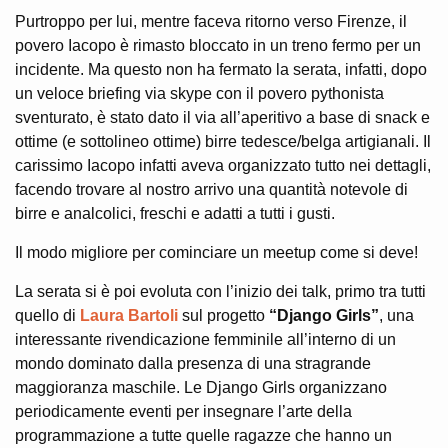
Purtroppo per lui, mentre faceva ritorno verso Firenze, il
povero Iacopo è rimasto bloccato in un treno fermo per un
incidente. Ma questo non ha fermato la serata, infatti, dopo
un veloce briefing via skype con il povero pythonista
sventurato, è stato dato il via all’aperitivo a base di snack e
ottime (e sottolineo ottime) birre tedesce/belga artigianali. Il
carissimo Iacopo infatti aveva organizzato tutto nei dettagli,
facendo trovare al nostro arrivo una quantità notevole di
birre e analcolici, freschi e adatti a tutti i gusti.
Il modo migliore per cominciare un meetup come si deve!
La serata si è poi evoluta con l’inizio dei talk, primo tra tutti
quello di
Laura Bartoli
sul progetto
“Django Girls”
, una
interessante rivendicazione femminile all’interno di un
mondo dominato dalla presenza di una stragrande
maggioranza maschile. Le Django Girls organizzano
periodicamente eventi per insegnare l’arte della
programmazione a tutte quelle ragazze che hanno un