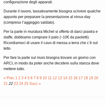
configurazione degli apparati.
Durante il lavoro, tassativamente bisogna scrivere qualche
appunto per preparare la presentazione al ninux-day
(compreso l’aggeggio saldato).
Per la parte in muratura Michel si offerto di darci piastra e
staffe, dobbiamo comprare il palo (~10€ da paoletti).
Ricordiamoci di usare il cavo di messa a terra che c’è sul
tetto
Per fare la parte sul muro bisogna trovare un giorno con
ARCI, in modo da poter anche decidere sulla stanza dove
mettere tutto.
« Prec
1
2
3
4
5
6
7
8
9
10
11
12
13
14
15
16
17
18
19
20
21
22
23
24
25
Succ »