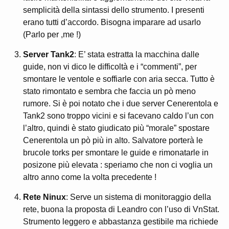
semplicità della sintassi dello strumento. I presenti
erano tutti d’accordo. Bisogna imparare ad usarlo
(Parlo per ,me !)
Server Tank2
: E’ stata estratta la macchina dalle
guide, non vi dico le difficoltà e i “commenti”, per
smontare le ventole e soffiarle con aria secca. Tutto è
stato rimontato e sembra che faccia un pò meno
rumore. Si è poi notato che i due server Cenerentola e
Tank2 sono troppo vicini e si facevano caldo l’un con
l’altro, quindi è stato giudicato più “morale” spostare
Cenerentola un pò più in alto. Salvatore porterà le
brucole torks per smontare le guide e rimonatarle in
posizone più elevata : speriamo che non ci voglia un
altro anno come la volta precedente !
Rete Ninux
: Serve un sistema di monitoraggio della
rete, buona la proposta di Leandro con l’uso di VnStat.
Strumento leggero e abbastanza gestibile ma richiede